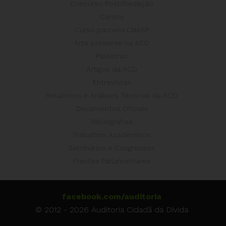
Concurso Post/Redação
Cursos
Curso parceria CNASP
Arte presente na ACD
Palestras
Artigos da ACD
Entrevistas
Relatórios e Análises Técnicas da ACD
Documentos Oficiais
Bibliografias
Trabalhos Acadêmicos
Seminários e Congressos
Frentes Parlamentares
facebook.com/auditoria
© 2012 - 2026 Auditoria Cidadã da Dívida