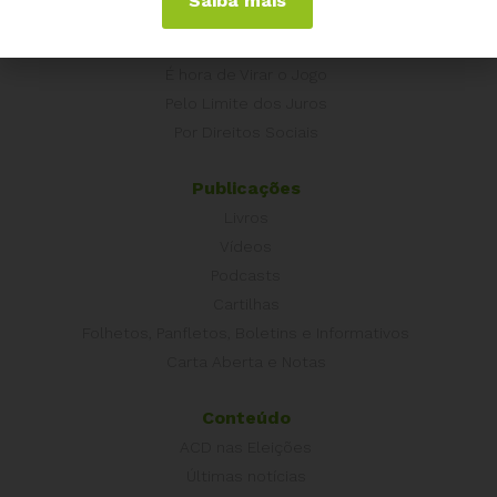
Saiba mais
Campanhas
É hora de Virar o Jogo
Pelo Limite dos Juros
Por Direitos Sociais
Publicações
Livros
Vídeos
Podcasts
Cartilhas
Folhetos, Panfletos, Boletins e Informativos
Carta Aberta e Notas
Conteúdo
ACD nas Eleições
Últimas notícias