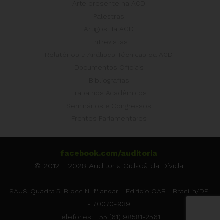
Arte presente na ACD
Palestras
Artigos da ACD
Entrevistas
Relatórios e Análises Técnicas da ACD
Documentos Oficiais
Bibliografias
Trabalhos Acadêmicos
Seminários e Congressos
Frentes Parlamentares
facebook.com/auditoria
© 2012 - 2026 Auditoria Cidadã da Dívida
SAUS, Quadra 5, Bloco N, 1º andar - Edifício OAB - Brasília/DF
- 70070-939
Telefones: +55 (61) 98581-2561