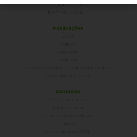
Pelo Limite dos Juros
Por Direitos Sociais
Publicações
Livros
Vídeos
Podcasts
Cartilhas
Folhetos, Panfletos, Boletins e Informativos
Carta Aberta e Notas
Conteúdo
ACD nas Eleições
Últimas notícias
Concurso Post/Redação
Cursos
Curso parceria CNASP