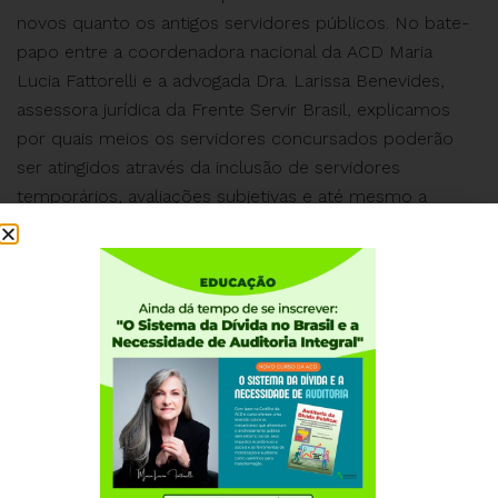
novos quanto os antigos servidores públicos. No bate-
papo entre a coordenadora nacional da ACD Maria
Lucia Fattorelli e a advogada Dra. Larissa Benevides,
assessora jurídica da Frente Servir Brasil, explicamos
por quais meios os servidores concursados poderão
ser atingidos através da inclusão de servidores
temporários, avaliações subjetivas e até mesmo a
redução de salários e benefícios.
Confira.
Assista à live completa em nosso canal no Youtube
Institucional