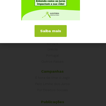
Quem somos
Como participar
Núcleos nos Estados
Coordenação Nacional
Experiências Internacionais
Saiba mais
Equador
Europa
Grécia
Portugal
Outros Países
Campanhas
É hora de Virar o Jogo
Pelo Limite dos Juros
Por Direitos Sociais
Publicações