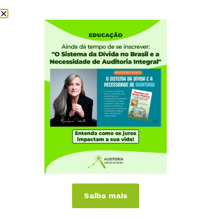
Institucional
Quem somos
Como participar
Núcleos nos Estados
Coordenação Nacional
Experiências Internacionais
Equador
Europa
Grécia
Portugal
Outros Países
Campanhas
Saiba mais
É hora de Virar o Jogo
Pelo Limite dos Juros