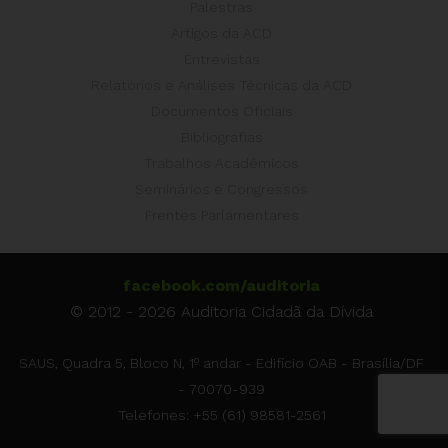
Palestras
Artigos da ACD
Entrevistas
Relatórios e Análises Técnicas da ACD
Documentos Oficiais
Bibliografias
Trabalhos Acadêmicos
Seminários e Congressos
Frentes Parlamentares
facebook.com/auditoria
© 2012 - 2026 Auditoria Cidadã da Dívida
SAUS, Quadra 5, Bloco N, 1º andar - Edifício OAB - Brasília/DF
- 70070-939
Telefones: +55 (61) 98581-2561