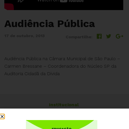
Audiência Pública
17 de outubro, 2013
Compartilhe:
Audiência Pública na Câmara Municipal de São Paulo –
Carmen Bressane – Coordenadora do Núcleo SP da
Auditoria Cidadã da Dívida
Institucional
Quem somos
Como participar
Núcleos nos Estados