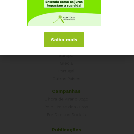
Quem somos
Como participar
Núcleos nos Estados
Coordenação Nacional
Saiba mais
Experiências Internacionais
Equador
Europa
Grécia
Portugal
Outros Países
Campanhas
É hora de Virar o Jogo
Pelo Limite dos Juros
Por Direitos Sociais
Publicações