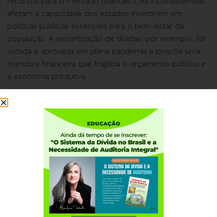
recursos para o mercado financeiro. As inconsistências
afetam a capacidade dos estados investirem em
políticas públicas essenciais para o bem-estar da
população. A securitização de dívidas, por exemplo, foi
votada e aprovada em plena pandemia e propõe uma
manobra financeira que fragiliza o orçamento público e
a economia produtiva.
Maria Lucia Fattorelli é graduada em Administração
(UFMG) e Ciências Contábeis (Faculdade Machado
Sobrinho) e especializada em Administração Tributária
(FGV). Coordena há 20 anos a Auditoria Cidadã da
Dívida, associação civil sem fins lucrativos.
Institucional