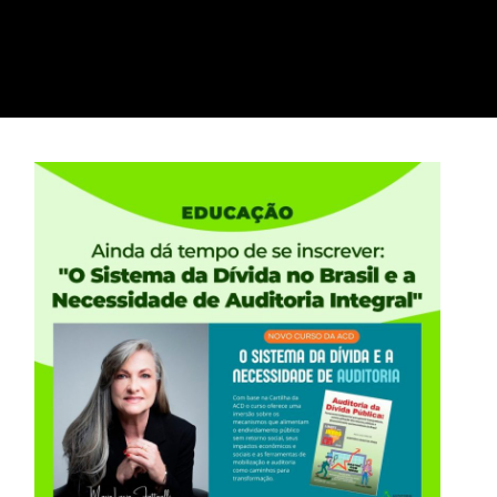
 Fattorelli explica o
rma da Previdência