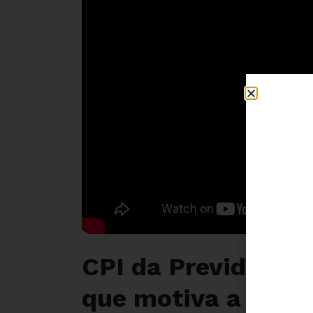
CPI da Previdência:
que motiva a Refo