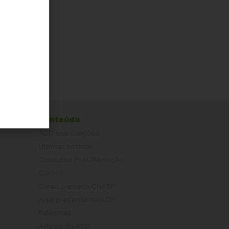
Conteúdo
ACD nas Eleições
Últimas notícias
Concurso Post/Redação
Cursos
Curso parceria CNASP
Arte presente na ACD
Palestras
Artigos da ACD