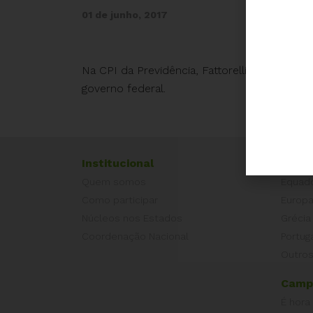
01 de junho, 2017
Na CPI da Previdência, Fattorelli explicita o
governo federal.
Institucional
Exper
Quem somos
Equad
Como participar
Europ
Núcleos nos Estados
Grécia
Coordenação Nacional
Portug
Outros
Camp
É hora