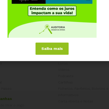
Compartilhe:
s reais motivos das “reformas” impulsionadas pelo
Saiba mais
iências Internacionais
Publicações
or
Livros
a
Vídeos
Podcasts
al
Cartilhas
 Países
Folhetos, Panfletos, Boletins e
Informativos
anhas
Carta Aberta e Notas
 de Virar o Jogo