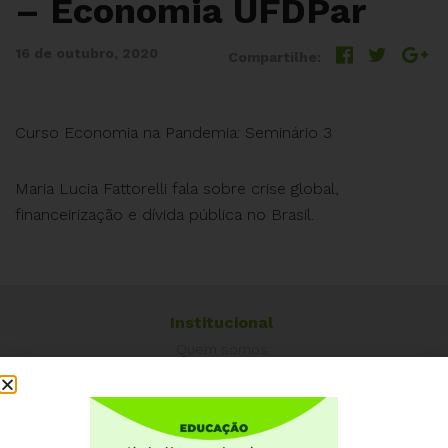
– Economia UFDPar
16 de outubro, 2020
Compartilhe:
Curso Economia na Pandemia: Seminário 3
Maria Lucia Fattorelli fala sobre crise global,
financeirização e dívida pública no Brasil.
Institucional
Quem somos
Como participar
Núcleos nos Estados
Coordenação Nacional