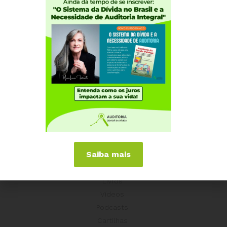
Experiências Internacionais
Equador
Europa
Grécia
Portugal
Outros Países
Campanhas
É hora de Virar o Jogo
Pelo Limite dos Juros
Por Direitos Sociais
Saiba mais
Publicações
Livros
Vídeos
Podcasts
Cartilhas