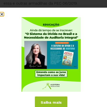
essa e outras armadilhas da PEC 06/2019.
Institucional
Quem somos
Como participar
Núcleos nos Estados
Coordenação Nacional
Experiências Internacionais
Equador
Europa
Grécia
Portugal
Outros Países
Saiba mais