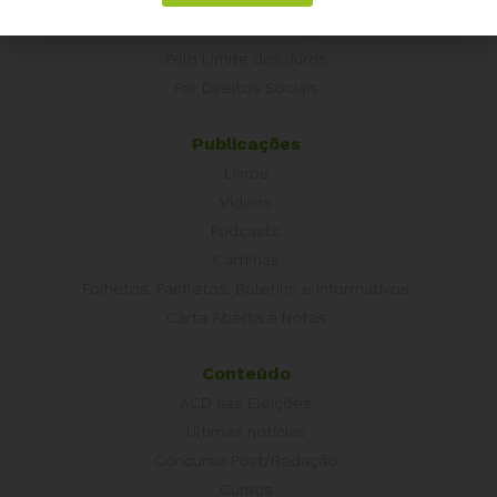
Campanhas
É hora de Virar o Jogo
Pelo Limite dos Juros
Por Direitos Sociais
Publicações
Livros
Vídeos
Podcasts
Cartilhas
Folhetos, Panfletos, Boletins e Informativos
Carta Aberta e Notas
Conteúdo
ACD nas Eleições
Últimas notícias
Concurso Post/Redação
Cursos