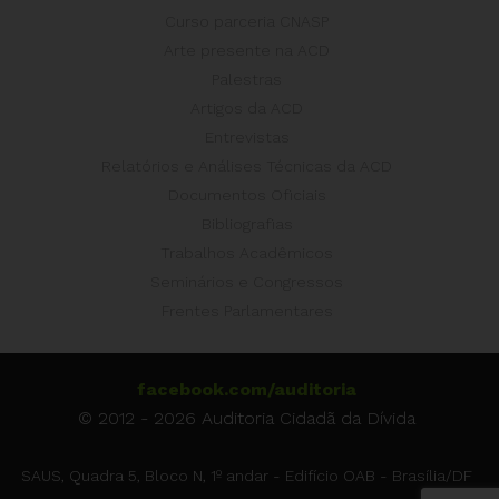
Curso parceria CNASP
Arte presente na ACD
Palestras
Artigos da ACD
Entrevistas
Relatórios e Análises Técnicas da ACD
Documentos Oficiais
Bibliografias
Trabalhos Acadêmicos
Seminários e Congressos
Frentes Parlamentares
facebook.com/auditoria
© 2012 - 2026 Auditoria Cidadã da Dívida
SAUS, Quadra 5, Bloco N, 1º andar - Edifício OAB - Brasília/DF