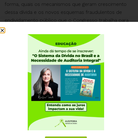
forma, quais os mecanismos que geram crescimento
dessa dívida e os novos esquemas fraudulentos de
endividamento público que o Congresso trabalha para
legalizar.
Institucional
Quem somos
Como participar
Núcleos nos Estados
Coordenação Nacional
Experiências Internacionais
Equador
Europa
Grécia