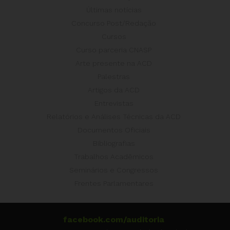
Últimas notícias
Concurso Post/Redação
Cursos
Curso parceria CNASP
Arte presente na ACD
Palestras
Artigos da ACD
Entrevistas
Relatórios e Análises Técnicas da ACD
Documentos Oficiais
Bibliografias
Trabalhos Acadêmicos
Seminários e Congressos
Frentes Parlamentares
facebook.com/auditoria