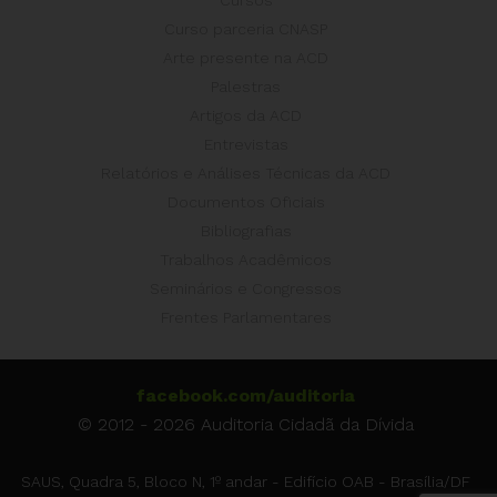
Cursos
Curso parceria CNASP
Arte presente na ACD
Palestras
Artigos da ACD
Entrevistas
Relatórios e Análises Técnicas da ACD
Documentos Oficiais
Bibliografias
Trabalhos Acadêmicos
Seminários e Congressos
Frentes Parlamentares
facebook.com/auditoria
© 2012 - 2026 Auditoria Cidadã da Dívida
SAUS, Quadra 5, Bloco N, 1º andar - Edifício OAB - Brasília/DF