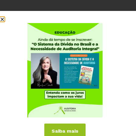
Institucional
Quem somos
Como participar
Núcleos nos Estados
Coordenação Nacional
Experiências Internacionais
Equador
Europa
Grécia
Portugal
Outros Países
Saiba mais