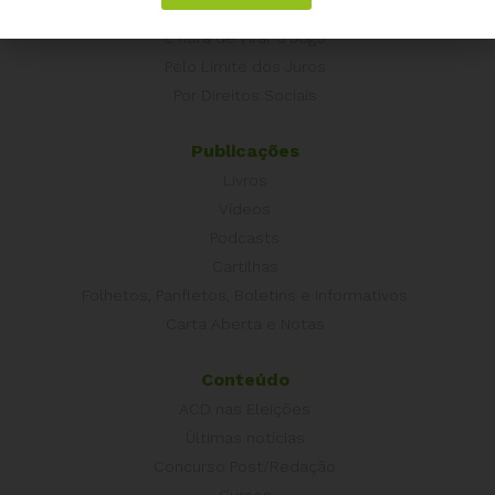
Campanhas
É hora de Virar o Jogo
Pelo Limite dos Juros
Por Direitos Sociais
Publicações
Livros
Vídeos
Podcasts
Cartilhas
Folhetos, Panfletos, Boletins e Informativos
Carta Aberta e Notas
Conteúdo
ACD nas Eleições
Últimas notícias
Concurso Post/Redação