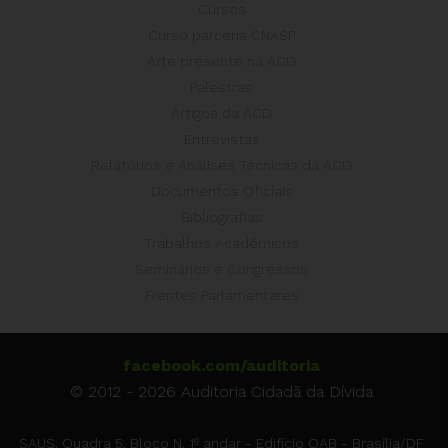
Cursos
Curso parceria CNASP
Arte presente na ACD
Palestras
Artigos da ACD
Entrevistas
Relatórios e Análises Técnicas da ACD
Documentos Oficiais
Bibliografias
Trabalhos Acadêmicos
Seminários e Congressos
Frentes Parlamentares
facebook.com/auditoria
© 2012 - 2026 Auditoria Cidadã da Dívida
SAUS, Quadra 5, Bloco N, 1º andar - Edifício OAB - Brasília/DF