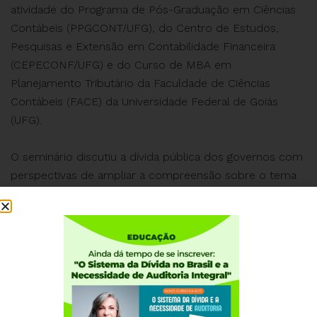
atividade do Programa de Pós-Graduação em Ciências
Contábeis (PPGCONT/UFG), do Centro de Estudos,
Pesquisas e Extensão em Contabilidade Financeira
(CEPECONF/UFG) e do Curso de MBA em
Planejamento Tributário da Faculdade de Ciências
Contábeis (FACE) da Universidade Federal de Goiás
(UFG).
O seminário discutiu a dívida pública dos governos com
perspectivas de ampliar a compreensão sobre o tema
e fomentar pesquisas científicas na área de auditoria e
da dívida pública. O evento foi moderado pelo Prof. Dr.
Ilírio José Rech e pelos mestrandos do PPGCONT/UFG
e membros do CEPECONF, Prof. Jonathan Ennes
Pereira e Prof. Sérgio Thiago Morais de Rezende
Dalescio. Confira!