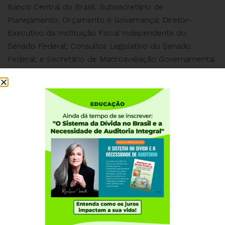
Banco Central do Brasil; Subsecretário de
Planejamento, Orçamento e Governança; Diretor-
Executivo da Instituição Fiscal Independente do
Senado Federal; Consultor Legislativo do Senado
Federal; e Secretário de Macroavaliação Governamental
do Tribunal de Contas da União também participaram
da Audiência Pública para debater Fontes
orçamentárias que suportem as dotações constantes
do PLN 4/2019″.
Institucional
Quem somos
Como participar
Núcleos nos Estados
Coordenação Nacional