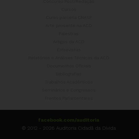
Concurso Post/Redação
Cursos
Curso parceria CNASP
Arte presente na ACD
Palestras
Artigos da ACD
Entrevistas
Relatórios e Análises Técnicas da ACD
Documentos Oficiais
Bibliografias
Trabalhos Acadêmicos
Seminários e Congressos
Frentes Parlamentares
facebook.com/auditoria
© 2012 - 2026 Auditoria Cidadã da Dívida