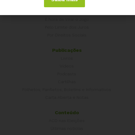
Campanhas
É hora de Virar o Jogo
Pelo Limite dos Juros
Por Direitos Sociais
Publicações
Livros
Vídeos
Podcasts
Cartilhas
Folhetos, Panfletos, Boletins e Informativos
Carta Aberta e Notas
Conteúdo
ACD nas Eleições
Últimas notícias