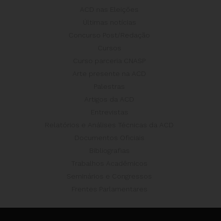
ACD nas Eleições
Últimas notícias
Concurso Post/Redação
Cursos
Curso parceria CNASP
Arte presente na ACD
Palestras
Artigos da ACD
Entrevistas
Relatórios e Análises Técnicas da ACD
Documentos Oficiais
Bibliografias
Trabalhos Acadêmicos
Seminários e Congressos
Frentes Parlamentares