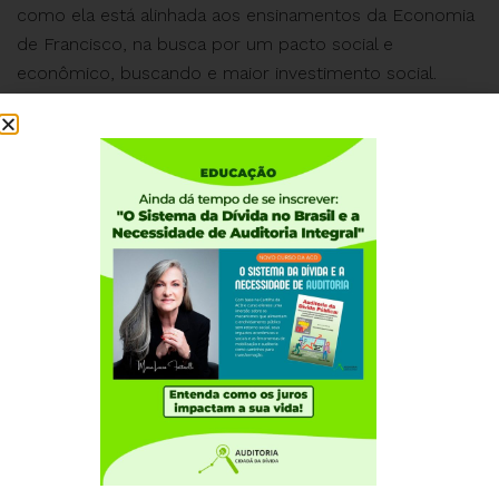
como ela está alinhada aos ensinamentos da Economia
de Francisco, na busca por um pacto social e
econômico, buscando e maior investimento social.
Assista conteúdo completo do lançamento
AQUI
#EHORAdeVIRARoJOGO
Institucional
Quem somos
Como participar
Núcleos nos Estados
Coordenação Nacional
Experiências Internacionais
Equador
Europa