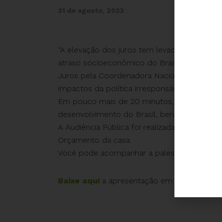
31 de agosto, 2023
“A elevação dos juros tem levado inúmeras
atraso socioeconômico do Brasil”. Esta frase,
Juros pela Coordenadora Nacional da ACD, M
impactos da política irresponsável e danosa q
Em pouco mais de 20 minutos, Maria Lucia 
desenvolvimento do Brasil, beneficiando um
A Audiência Pública foi realizada na Câmara
Orçamento da casa.
Você pode acompanhar a palestra da Coor
Baixe aqui
a apresentação em slides de Mari