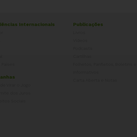
iências Internacionais
Publicações
or
Livros
a
Vídeos
Podcasts
al
Cartilhas
 Países
Folhetos, Panfletos, Boletins e
Informativos
anhas
Carta Aberta e Notas
 de Virar o Jogo
imite dos Juros
eitos Sociais