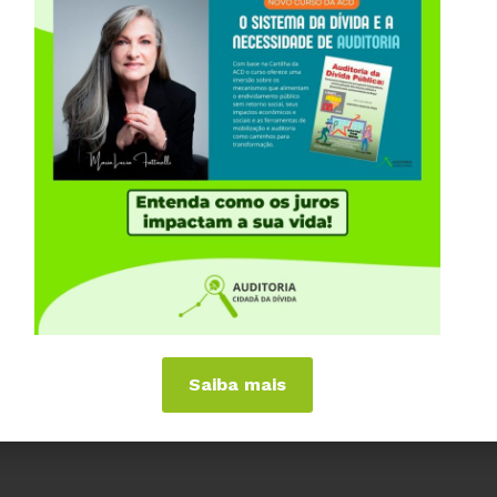
Compartilhe:
 empresas à falência, provocando desemprego e o
 dita durante a Audiência Pública sobre Política de
aria Lucia Fattorelli, resume muito bem os
ue trava o Brasil.
explicou como o Sistema da Dívida impacta o
 grupo muito restrito de pessoas.
 Federal no dia 30/08, pela Comissão de Finanças e
denadora da ACD pelo
vídeo
Saiba mais
a Lucia Fattorelli