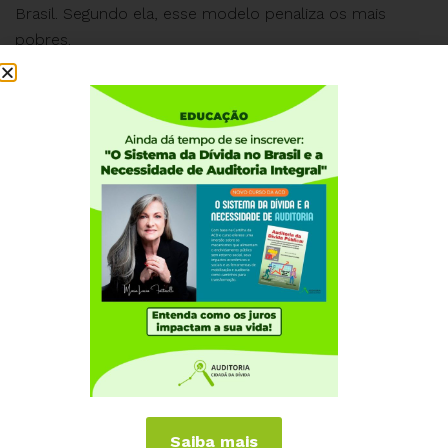
Brasil. Segundo ela, esse modelo penaliza os mais
pobres.
Institucional
Quem somos
Como participar
Núcleos nos Estados
Coordenação Nacional
Experiências Internacionais
Equador
Europa
Grécia
Portugal
Outros Países
Saiba mais