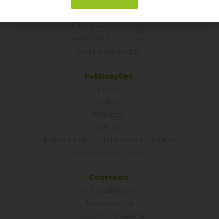
Campanhas
É hora de Virar o Jogo
Pelo Limite dos Juros
Por Direitos Sociais
Publicações
Livros
Vídeos
Podcasts
Cartilhas
Folhetos, Panfletos, Boletins e Informativos
Carta Aberta e Notas
Conteúdo
ACD nas Eleições
Últimas notícias
Concurso Post/Redação