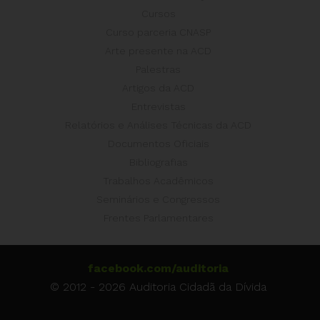
Cursos
Curso parceria CNASP
Arte presente na ACD
Palestras
Artigos da ACD
Entrevistas
Relatórios e Análises Técnicas da ACD
Documentos Oficiais
Bibliografias
Trabalhos Acadêmicos
Seminários e Congressos
Frentes Parlamentares
facebook.com/auditoria
© 2012 - 2026 Auditoria Cidadã da Dívida