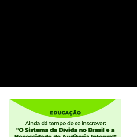
T-MG, ex-presidente
go denuncia golpe nos