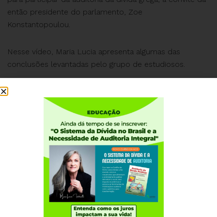
então presidente do parlamento, Zoe
Konstantopoulou.
Nesse vídeo, Maria Lucia apresenta algumas das
conclusões levantadas pelo grupo de estudiosos.
Leia também artigo sobre o
assunto:
https://goo.gl/yhFR5W
Institucional
Quem somos
Como participar