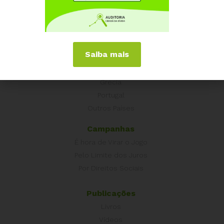
Núcleos nos Estados
Coordenação Nacional
Experiências Internacionais
Saiba mais
Equador
Europa
Grécia
Portugal
Outros Países
Campanhas
É hora de Virar o Jogo
Pelo Limite dos Juros
Por Direitos Sociais
Publicações
Livros
Vídeos