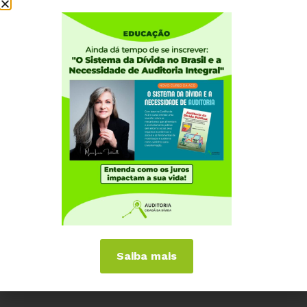
Institucional
Quem somos
Como participar
Núcleos nos Estados
Coordenação Nacional
Experiências Internacionais
Equador
Europa
Grécia
Portugal
Outros Países
Campanhas
É hora de Virar o Jogo
Saiba mais
Pelo Limite dos Juros
Por Direitos Sociais