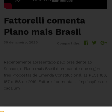
Fattorelli comenta
Plano mais Brasil
30 de janeiro, 2020
Compartilhe:
Recentemente apresentado pelo presidente ao
Senado, o Plano mais Brasil é um pacote que sugere
três Propostas de Emenda Constitucional, as PECs 186,
187 e 188 de 2019. Fattorelli comenta as implicações de
cada um.