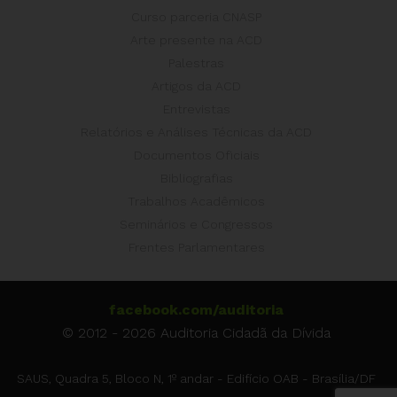
Curso parceria CNASP
Arte presente na ACD
Palestras
Artigos da ACD
Entrevistas
Relatórios e Análises Técnicas da ACD
Documentos Oficiais
Bibliografias
Trabalhos Acadêmicos
Seminários e Congressos
Frentes Parlamentares
facebook.com/auditoria
© 2012 - 2026 Auditoria Cidadã da Dívida
SAUS, Quadra 5, Bloco N, 1º andar - Edifício OAB - Brasília/DF