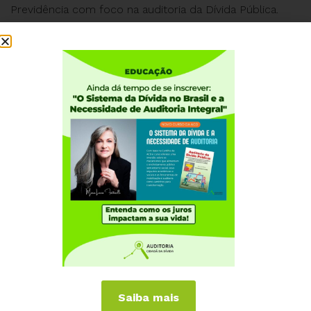
Previdência com foco na auditoria da Dívida Pública.
Institucional
Quem somos
Como participar
Núcleos nos Estados
Coordenação Nacional
Experiências Internacionais
Equador
Europa
Grécia
Portugal
Outros Países
Saiba mais