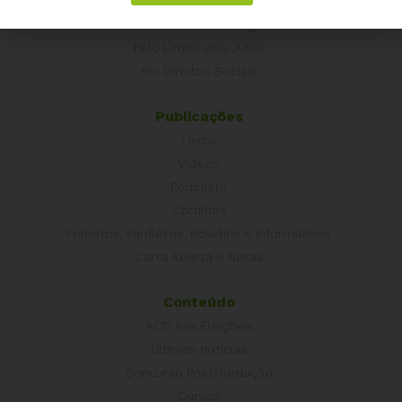
Campanhas
É hora de Virar o Jogo
Pelo Limite dos Juros
Por Direitos Sociais
Publicações
Livros
Vídeos
Podcasts
Cartilhas
Folhetos, Panfletos, Boletins e Informativos
Carta Aberta e Notas
Conteúdo
ACD nas Eleições
Últimas notícias
Concurso Post/Redação
Cursos