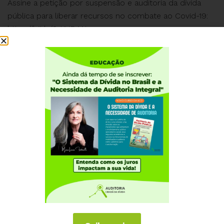
Assine a petição por suspensão e auditoria da dívida
pública para liberar recursos no combate ao Covid-19:
https://bit.ly/2yXVDAN
Institucional
Quem somos
Como participar
Núcleos nos Estados
Coordenação Nacional
Experiências Internacionais
Equador
Europa
Grécia
Portugal