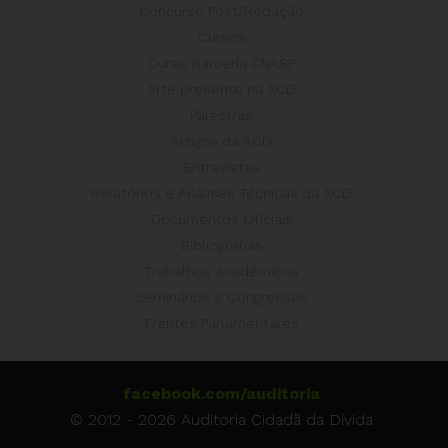
Concurso Post/Redação
Cursos
Curso parceria CNASP
Arte presente na ACD
Palestras
Artigos da ACD
Entrevistas
Relatórios e Análises Técnicas da ACD
Documentos Oficiais
Bibliografias
Trabalhos Acadêmicos
Seminários e Congressos
Frentes Parlamentares
facebook.com/auditoria
© 2012 - 2026 Auditoria Cidadã da Dívida