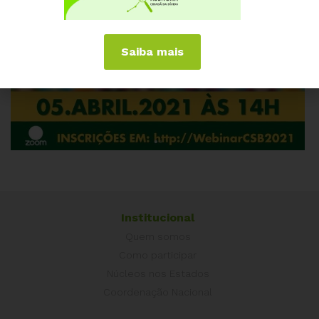
Saiba mais
Institucional
Quem somos
Como participar
Núcleos nos Estados
Coordenação Nacional