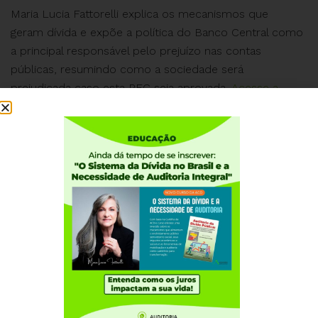
Maria Lucia Fattorelli explica os mecanismos que
geram dívida e expõe a política do Banco Central como
a principal responsável pelo prejuízo nas contas
públicas, resumindo como a sociedade será
prejudicada caso esta PEC seja aprovada.
Acesse a
Carta Aberta criada pela ACD com o apoio de mais de
120 entidades e leia os questionamentos sobre esta
verdadeira “contrarreforma”.