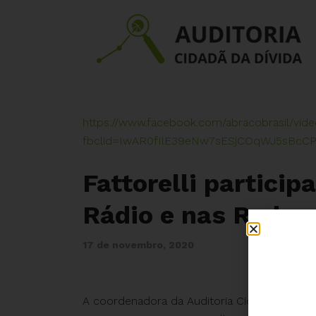
https://www.facebook.com/abracobrasil/vid
fbclid=IwAR0fIlE39eNw7sESjCOqWJ5sBc
Fattorelli particip
Rádio e nas Redes
17 de novembro, 2020
A coordenadora da Auditoria Cidadã da Dívida,