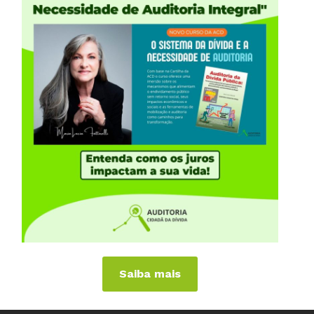
iências Internacionais
Publicações
or
Livros
a
Vídeos
Podcasts
al
Cartilhas
 Países
Folhetos, Panfletos, Boletins e
Informativos
anhas
Carta Aberta e Notas
 de Virar o Jogo
Saiba mais
imite dos Juros
eitos Sociais