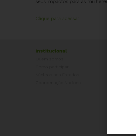
seus impactos para as mulheres.
Clique para acessar
Institucional
Exper
Quem somos
Equad
Como participar
Europ
Núcleos nos Estados
Grécia
Coordenação Nacional
Portug
Outros
Camp
É hora
Pelo L
Por Dir