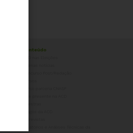
Conteúdo
ACD nas Eleições
Últimas notícias
Concurso Post/Redação
Cursos
Curso parceria CNASP
Arte presente na ACD
Palestras
Artigos da ACD
Entrevistas
Relatórios e Análises Técnicas da