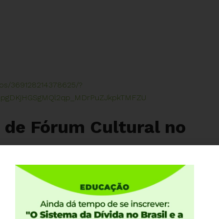
eos/369128214378625/?
CPpgDKjHGSgMQl2qp_MDrPuZJkpkTMFZU
a de Fórum Cultural no
Compartilhe:
 Maria Lucia Fattorelli irá falar sobre o PL 3877 e