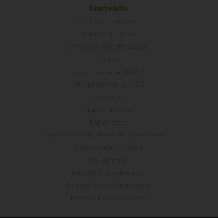
Conteúdo
ACD nas Eleições
Últimas notícias
Concurso Post/Redação
Cursos
Curso parceria CNASP
Arte presente na ACD
Palestras
Artigos da ACD
Entrevistas
Relatórios e Análises Técnicas da ACD
Documentos Oficiais
Bibliografias
Trabalhos Acadêmicos
Seminários e Congressos
Frentes Parlamentares