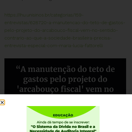
https://ihu.unisinos.br/categorias/159-
entrevistas/628720-a-manutencao-do-teto-de-gastos-
pelo-projeto-do-arcabouco-fiscal-vem-no-sentido-
contrario-ao-que-a-sociedade-brasileira-precisa-
entrevista-especial-com-maria-lucia-fattorelli