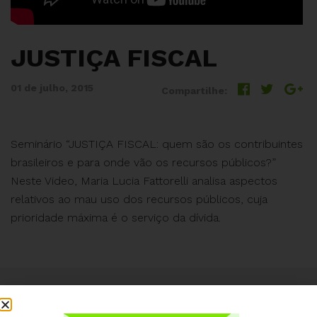
JUSTIÇA FISCAL
01 de julho, 2015
Compartilhe:
Seminário “JUSTIÇA FISCAL: quem são os contribuintes
brasileiros e para onde vão os recursos públicos?”
Neste Video, Maria Lucia Fattorelli analisa aspectos
relativos ao mau uso dos recursos públicos, cuja
prioridade máxima é o serviço da dívida.
Institucional
Quem somos