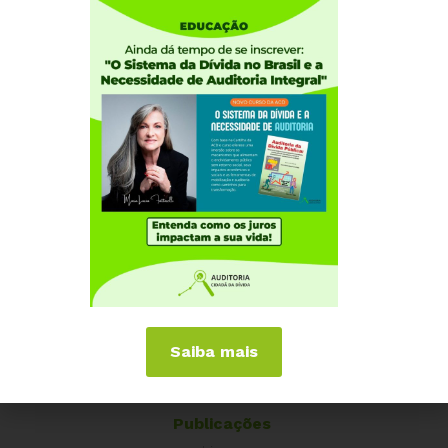
Como participar
Núcleos nos Estados
Coordenação Nacional
Experiências Internacionais
Equador
Europa
Grécia
Portugal
Outros Países
Campanhas
É hora de Virar o Jogo
Pelo Limite dos Juros
Saiba mais
Por Direitos Sociais
Publicações