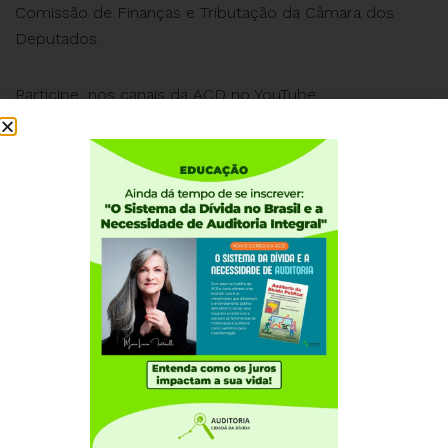
Comissão de Finanças e Tributação da Câmara dos
Deputados.
Participe, nos canais da ACD no YouTube
https://www.youtube.com/live/4O77Qe8g8Bc?
feature=share
e Facebook.
Institucional
Quem somos
Como participar
Núcleos nos Estados
Coordenação Nacional
Experiências Internacionais
Equador