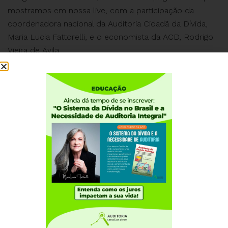
mostramos em nossa live, com a participação da
coordenadora nacional da Auditoria Cidadã da Dívida,
Maria Lucia Fattorelli, e o economista da ACD, Rodrigo
Vieira de Ávila.
Assista.
Institucional
Quem somos
Como participar
Núcleos nos Estados
Coordenação Nacional
Experiências Internacionais
Equador