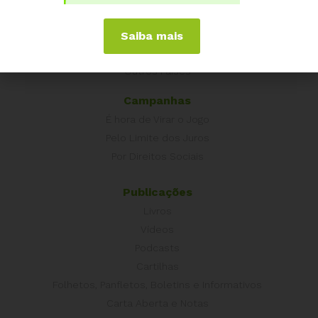
Europa
Grécia
Saiba mais
Portugal
Outros Países
Campanhas
É hora de Virar o Jogo
Pelo Limite dos Juros
Por Direitos Sociais
Publicações
Livros
Vídeos
Podcasts
Cartilhas
Folhetos, Panfletos, Boletins e Informativos
Carta Aberta e Notas