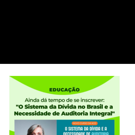
 questiona
 PEC 32