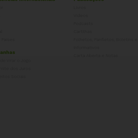
or
Livros
a
Vídeos
Podcasts
al
Cartilhas
 Países
Folhetos, Panfletos, Boletins e
Informativos
anhas
Carta Aberta e Notas
 de Virar o Jogo
imite dos Juros
eitos Sociais