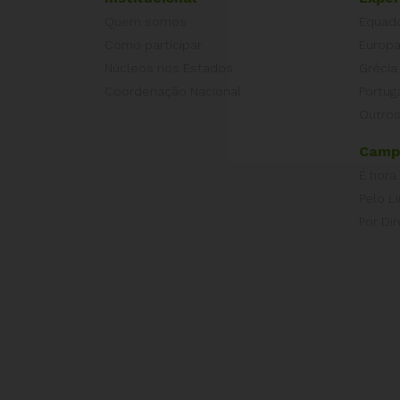
Quem somos
Equad
Como participar
Europ
Núcleos nos Estados
Grécia
Coordenação Nacional
Portug
Outros
Camp
É hora
Pelo L
Por Dir