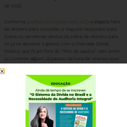
de 2022.
Conforme
panfleto produzido pela ACD
a alegada falta
de dinheiro para conceder o reajuste necessário para
todos os servidores destoa da sobra de dinheiro para
os juros abusivos e gastos com a chamada Dívida
Pública, que ficam fora do “Teto de Gastos”, sem limite
ou controle algum! Já passou da hora de viramos esse
jogo!
Participe com a gente e se informe sobre esse tema
tão importante para a sociedade!
Assista ao vivo a partir das 19h, no Facebook e no
canal
da ACD no Youtube.
. Esperamos você.