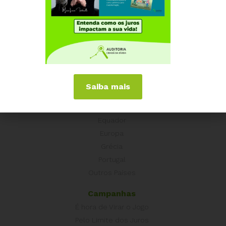
Institucional
Quem somos
Como participar
Núcleos nos Estados
Coordenação Nacional
Saiba mais
Experiências Internacionais
Equador
Europa
Grécia
Portugal
Outros Países
Campanhas
É hora de Virar o Jogo
Pelo Limite dos Juros