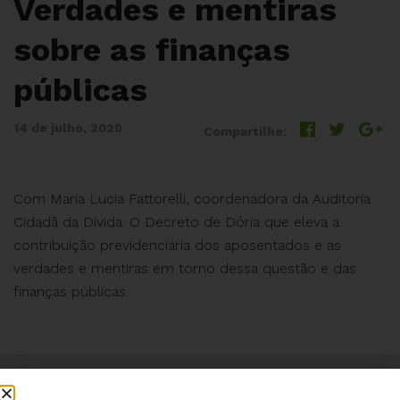
Verdades e mentiras
sobre as finanças
públicas
14 de julho, 2020
Compartilhe:
Com Maria Lucia Fattorelli, coordenadora da Auditoria
Cidadã da Dívida. O Decreto de Dória que eleva a
contribuição previdenciária dos aposentados e as
verdades e mentiras em torno dessa questão e das
finanças públicas.
Institucional