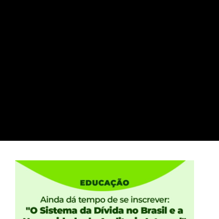
 próximo governo –
l e ao privilégio dos