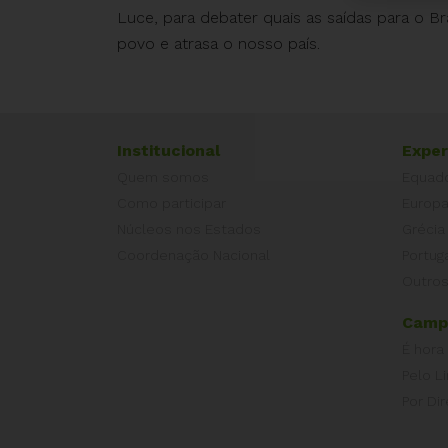
Luce, para debater quais as saídas para o B
povo e atrasa o nosso país.
Institucional
Exper
Quem somos
Equad
Como participar
Europ
Núcleos nos Estados
Grécia
Coordenação Nacional
Portug
Outros
Camp
É hora
Pelo L
Por Dir