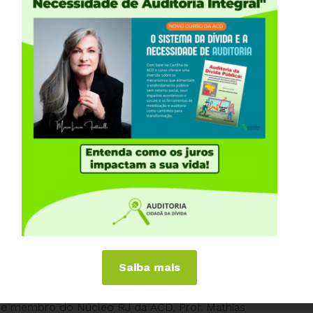
Compartilhe:
ios, em especial a retomada do desenvolvimento
da desigualdade social que aprofundou ainda mais
fiscal que vem cortando nas áreas sociais para
sse modelo impede investimentos sociais, atrasando a
os e amortizações da dívida pública já ocupam mais
 qualquer tipo de auditoria, transformado o Brasil
Saiba mais
coordenadora nacional da Auditoria Cidadã da Dívida
J e membro do Núcleo RJ da ACD, Prof. Mathias