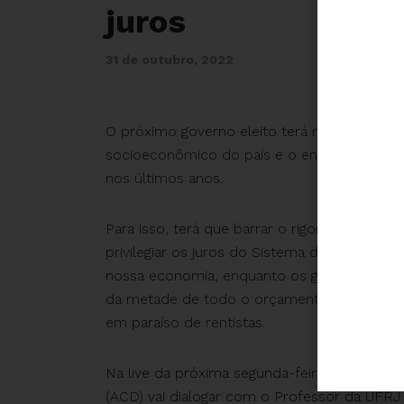
juros
31 de outubro, 2022
O próximo governo eleito terá muitos desaf
socioeconômico do país e o enfrentamento 
nos últimos anos.
Para isso, terá que barrar o rigoroso ajuste 
privilegiar os juros do Sistema da Dívida. E
nossa economia, enquanto os gastos com jur
da metade de todo o orçamento federal, sem
em paraíso de rentistas.
Na live da próxima segunda-feira, às 19h, a 
(ACD) vai dialogar com o Professor da UFR