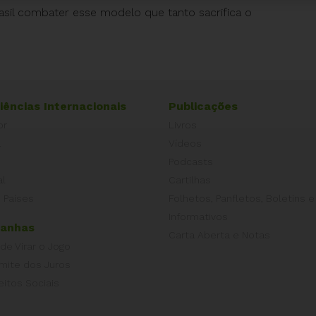
rasil combater esse modelo que tanto sacrifica o
iências Internacionais
Publicações
or
Livros
a
Vídeos
Podcasts
al
Cartilhas
 Países
Folhetos, Panfletos, Boletins e
Informativos
anhas
Carta Aberta e Notas
 de Virar o Jogo
imite dos Juros
eitos Sociais