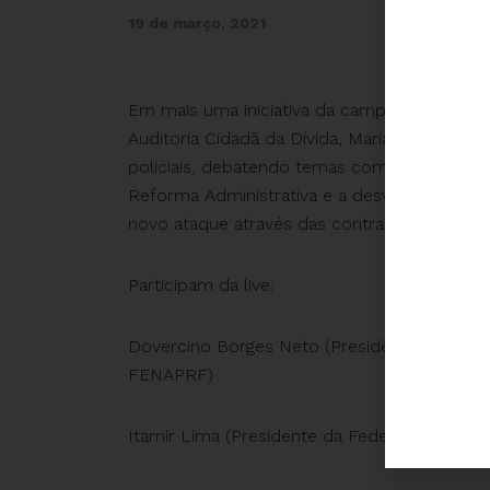
19 de março, 2021
Em mais uma iniciativa da campanha “É HO
Auditoria Cidadã da Dívida, Maria Lucia Fatt
policiais, debatendo temas como a recente
Reforma Administrativa e a desvalorização 
novo ataque através das contrarreformas pr
Participam da live:
Dovercino Borges Neto (Presidente da Federa
FENAPRF)
Itamir Lima (Presidente da Federação dos P