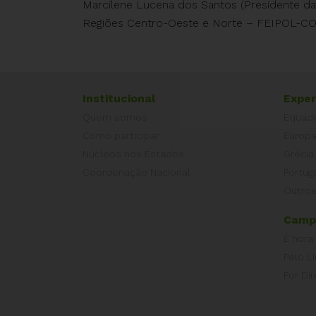
Marcilene Lucena dos Santos (Presidente da 
Regiões Centro-Oeste e Norte – FEIPOL-C
Institucional
Exper
Quem somos
Equad
Como participar
Europ
Núcleos nos Estados
Grécia
Coordenação Nacional
Portug
Outros
Camp
É hora
Pelo L
Por Dir