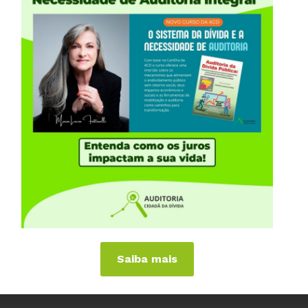
Compartilhe:
RA DE VIRAR O JOGO” a coordenadora nacional da
orelli, conversa com três presidentes de federações
 aprovação da PEC Emergencial, a PEC 32 da
do servidor público, que em meio a pandemia, sofre
opostas pelo governo.
ção Nacional dos Policiais Rodoviários Federais –
Saiba mais
oliciais Civis da Região Norte – FEPOLNORTE )