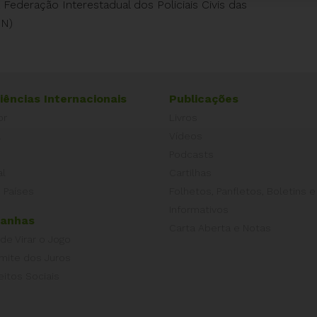
Federação Interestadual dos Policiais Civis das
ON)
iências Internacionais
Publicações
or
Livros
a
Vídeos
Podcasts
al
Cartilhas
 Países
Folhetos, Panfletos, Boletins e
Informativos
anhas
Carta Aberta e Notas
 de Virar o Jogo
imite dos Juros
eitos Sociais