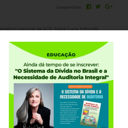
Compartilhe:
nadora nacional da ACD, Maria Lucia Fattorelli,
Alves, presidente do Sinergia CUT e representante
São Paulo. Junte-se a nós para uma discussão
ações do setor e os recentes apagões no Estado de
rviço, que incluiu a demissão de funcionários.
ada “Apagão em SP mostra realidade das
ordar as consequências diretas da privatização da
ra estatal, deterioração na qualidade do serviço e
iosa sobre o histórico da privatização em São Paulo.
ou os lucros cortando 34% dos funcionários,
es de energia, alimentos estragando e prejuízos