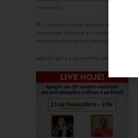
milionários.
O mesmo cenário ameaça Minas Gerais, o
ameaçando privatizar a Companhia Energétic
enquanto sofre sem os serviços essenciais.
Agende agora e acompanhe pelos canais da