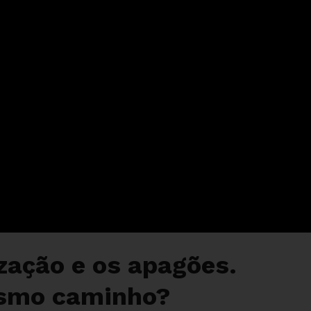
ização e os apagões.
smo caminho?