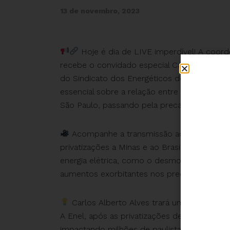
13 de novembro, 2023
Hoje é dia de LIVE imperdível! A coorde
recebe o convidado especial Carlos Alberto 
do Sindicato dos Energéticos do Estado de 
essencial sobre a relação entre as privatiz
São Paulo, passando pela precarização do se
Acompanhe a transmissão ao vivo intitul
privatizações a Minas e ao Brasil”. Vamos ab
energia elétrica, como o desmonte da estrutu
aumentos exorbitantes nos preços.
Carlos Alberto Alves trará uma análise val
A Enel, após as privatizações de 2018, dobr
impactando milhões de paulistanos com cort