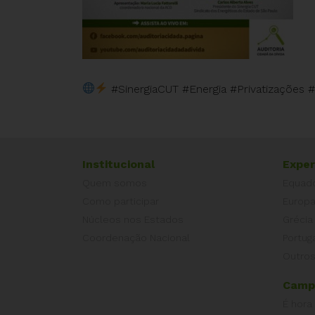
#SinergiaCUT #Energia #Privatizações
Institucional
Exper
Quem somos
Equad
Como participar
Europ
Núcleos nos Estados
Grécia
Coordenação Nacional
Portug
Outros
Camp
É hora