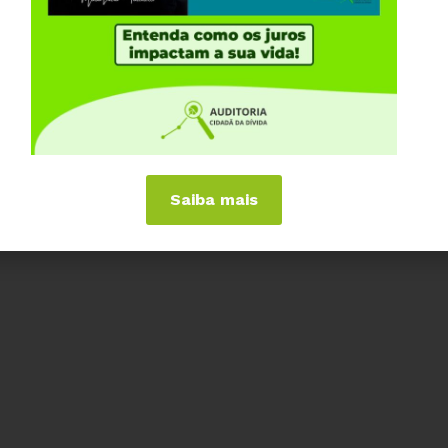
nde o Governador Zema busca “enxugar o Estado”,
a de Minas Gerais (Cemig). A população paga a conta
 ACD no Facebook e no Youtube.
Saiba mais