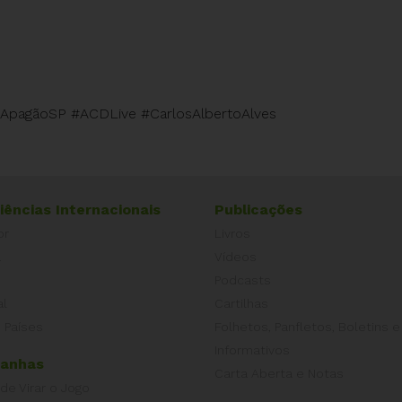
 #ApagãoSP #ACDLive #CarlosAlbertoAlves
iências Internacionais
Publicações
or
Livros
a
Vídeos
Podcasts
al
Cartilhas
 Países
Folhetos, Panfletos, Boletins e
Informativos
anhas
Carta Aberta e Notas
 de Virar o Jogo