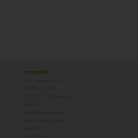
Conteúdo
ACD nas Eleições
Últimas notícias
Concurso Post/Redação
Cursos
Curso parceria CNASP
Arte presente na ACD
Palestras
Artigos da ACD