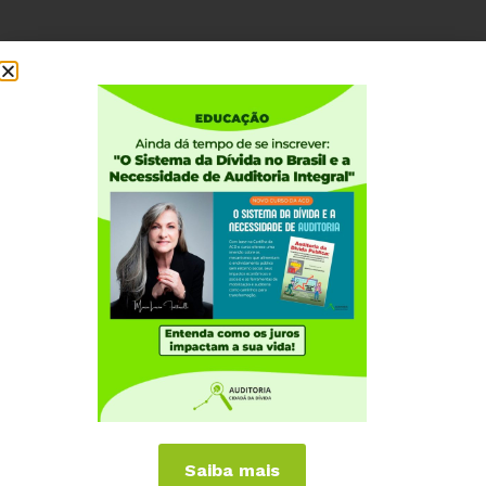
Institucional
Quem somos
Como participar
Núcleos nos Estados
Coordenação Nacional
Experiências Internacionais
Equador
Europa
Grécia
Portugal
Outros Países
Saiba mais