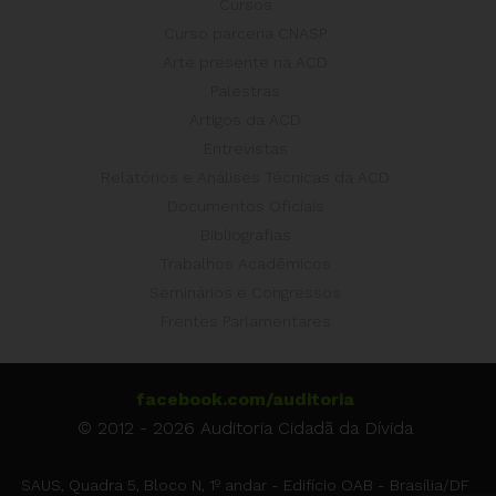
Cursos
Curso parceria CNASP
Arte presente na ACD
Palestras
Artigos da ACD
Entrevistas
Relatórios e Análises Técnicas da ACD
Documentos Oficiais
Bibliografias
Trabalhos Acadêmicos
Seminários e Congressos
Frentes Parlamentares
facebook.com/auditoria
© 2012 - 2026 Auditoria Cidadã da Dívida
SAUS, Quadra 5, Bloco N, 1º andar - Edifício OAB - Brasília/DF