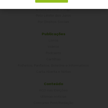
Campanhas
É hora de Virar o Jogo
Pelo Limite dos Juros
Por Direitos Sociais
Publicações
Livros
Vídeos
Podcasts
Cartilhas
Folhetos, Panfletos, Boletins e Informativos
Carta Aberta e Notas
Conteúdo
ACD nas Eleições
Últimas notícias
Concurso Post/Redação