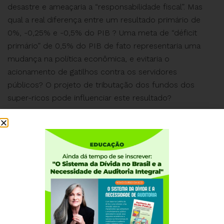
desastre e ameaçaria a “responsabilidade fiscal”. Mas
qual a real diferença entre um resultado primário de
0%, -0,25% e -0,5% do PIB ? Uma meta de “déficit
primário” de 0,5% do PIB de fato representaria uma
mudança na política econômica, e evitaria o
acionamento de gatilhos contra os servidores
públicos? O projeto de tributação dos fundos dos
super-ricos pode influenciar este resultado?
Estas e outras questões serão debatidas na Live da
ACD, com o economista Rodrigo Avila, segunda feira,
dia 6/11, às 19h. Acesse aqui pelos links do
YouTube
e
Facebook
.
Participem e enviem a sua pergunta !