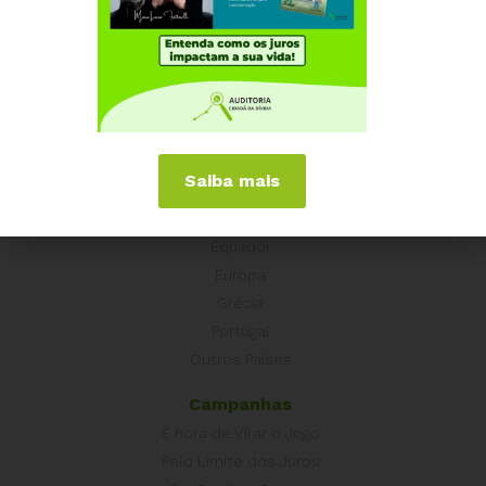
Institucional
Quem somos
Como participar
Núcleos nos Estados
Coordenação Nacional
Saiba mais
Experiências Internacionais
Equador
Europa
Grécia
Portugal
Outros Países
Campanhas
É hora de Virar o Jogo
Pelo Limite dos Juros