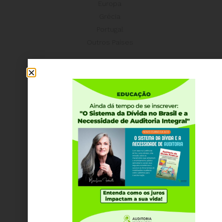
Europa
Grécia
Portugal
Outros Países
Campanhas
É hora de Virar o Jogo
Pelo Limite dos Juros
Por Direitos Sociais
Publicações
Livros
Vídeos
Podcasts
Cartilhas
Folhetos, Panfletos, Boletins e Informativos
Carta Aberta e Notas