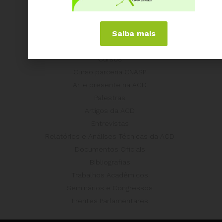
Conteúdo
ACD nas Eleições
Saiba mais
Últimas notícias
Concurso Post/Redação
Cursos
Curso parceria CNASP
Arte presente na ACD
Palestras
Artigos da ACD
Entrevistas
Relatórios e Análises Técnicas da ACD
Documentos Oficiais
Bibliografias
Trabalhos Acadêmicos
Seminários e Congressos
Frentes Parlamentares