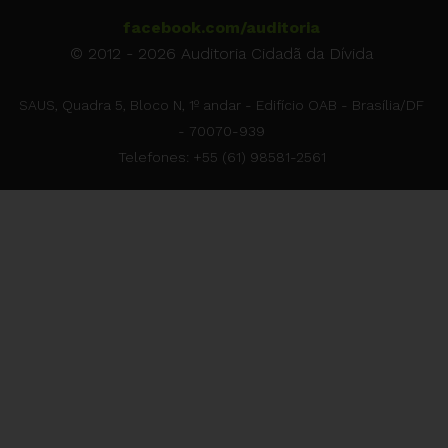
facebook.com/auditoria
© 2012 - 2026 Auditoria Cidadã da Dívida
SAUS, Quadra 5, Bloco N, 1º andar - Edifício OAB - Brasília/DF
- 70070-939
Telefones: +55 (61) 98581-2561