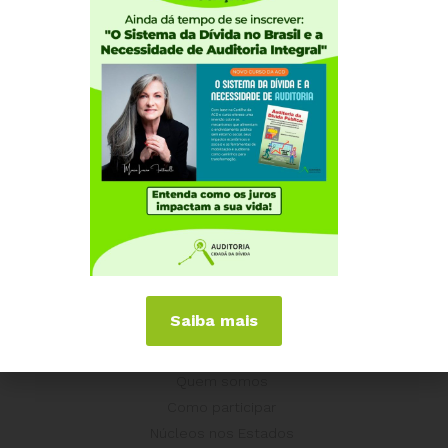
de Emergencial) desmontam o Estado e aumentam
riscos à soberania nacional e aos recursos naturais
estratégicos.
A preservação do ambiente é elemento fundamental
para a Auditoria Cidadã da Dívida e esteve presente
durante toda a campanha “É HORA DE VIRAR O JOGO”.
Assista ao vídeo 8, “Dívida Ecológica”
(
https://youtu.be/c0j7Q10GWD0
) e saiba mais sobre a
importância deste tema no nosso desenvolvimento.
Saiba mais
Institucional
Quem somos
Como participar
Núcleos nos Estados