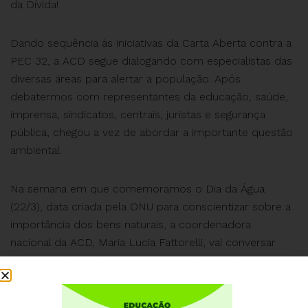
da Dívida!
Dando sequência às iniciativas da Carta Aberta contra a
PEC 32, a ACD segue dialogando com especialistas das
diversas áreas para alertar a população. Após
debatermos com representantes da educação, saúde,
imprensa, sindicatos, centrais, juristas e segurança
pública, chegou a vez de abordar a importante questão
ambiental.
Na semana em que comemoramos o Dia da Água
(22/3), data criada pela ONU para conscientizar sobre a
importância dos bens naturais, a coordenadora
nacional da ACD, Maria Lucia Fattorelli, vai conversar
com os ambientalistas Denis Rivas (Ascema) e Mauro
Schorr (Instituto ANIMA) para debater como a PEC 32
(Reforma Administrativa) e a EC 109 (Pec 186, chamada