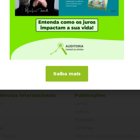
Compartilhe:
iminar da Auditoria da Dívida Grega, que trata dos
is podres por títulos soberanos em favo dos
rego. Parlamento Helênico – Atenas.
Saiba mais
iências Internacionais
Publicações
or
Livros
a
Vídeos
Podcasts
al
Cartilhas
 Países
Folhetos, Panfletos, Boletins e