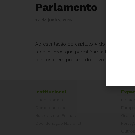
Parlamento
17 de junho, 2015
Apresentação do capítulo 4 do Relatório Prel
mecanismos que permitiram a troca de papé
bancos e em prejuízo do povo e do Estado g
Institucional
Exper
Quem somos
Equad
Como participar
Europ
Núcleos nos Estados
Grécia
Coordenação Nacional
Portug
Outros