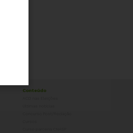
Conteúdo
ACD nas Eleições
Últimas notícias
Concurso Post/Redação
Cursos
Curso parceria CNASP