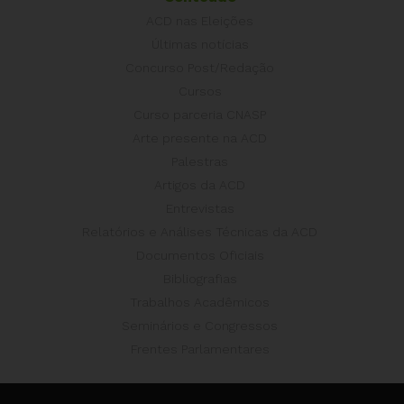
ACD nas Eleições
Últimas notícias
Concurso Post/Redação
Cursos
Curso parceria CNASP
Arte presente na ACD
Palestras
Artigos da ACD
Entrevistas
Relatórios e Análises Técnicas da ACD
Documentos Oficiais
Bibliografias
Trabalhos Acadêmicos
Seminários e Congressos
Frentes Parlamentares