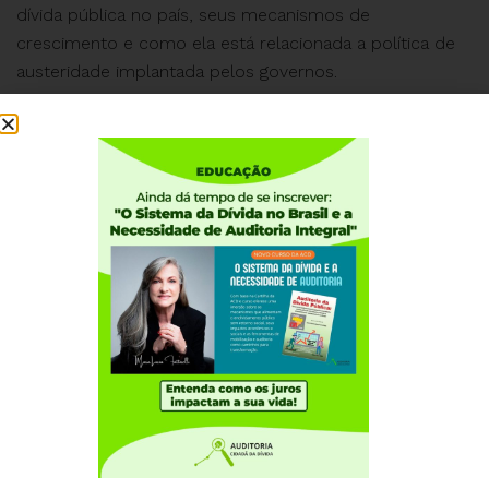
dívida pública no país, seus mecanismos de
crescimento e como ela está relacionada a política de
austeridade implantada pelos governos.
Assista à Audiência Pública completa AQUI
Institucional
Quem somos
Como participar
Núcleos nos Estados
Coordenação Nacional
Experiências Internacionais
Equador
Europa