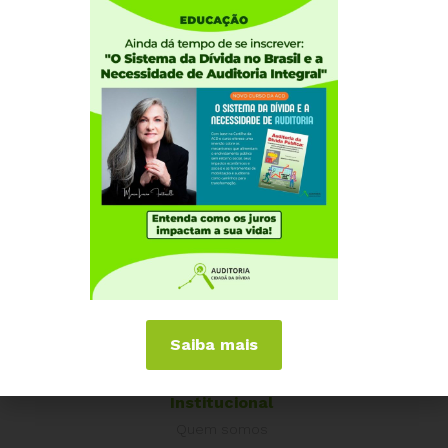
empregos, demandas de máquinas e equipamentos,
insumos, serviços e isso espalha os benefícios do
desenvolvimento, tanto do ponto de vista social,
quanto do econômico.
Por isso devemos temer o arcabouço fiscal, pois ele
limita os investimentos estatais, o que joga as
projeções de crescimento do Produto Interno Bruto
(PIB) para baixo, principalmente em um momento que
são necessários grandes investimentos públicos e
privados para resolver a pobreza, que se agravou
muitíssimo nos últimos anos. Confira:
Saiba mais
Institucional
Quem somos