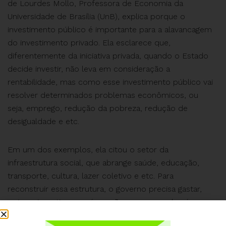
de Lourdes Mollo, Professora de Economia da
Universidade de Brasília (UnB), explica porque o
investimento público é importante para a alavancagem
do investimento privado. Ela esclarece que,
diferentemente da iniciativa privada, quando o Estado
decide investir, não leva em consideração a
rentabilidade, mas como esse investimento público vai
resolver determinados problemas econômicos, ou
seja, emprego, redução da pobreza, redução de
desigualdade e etc.
Em um dos exemplos, ela citou o setor da
infraestrutura social, que abrange saúde, educação,
transporte, cultura, lazer coletivo e etc. Para
reconstruir essa estrutura, o governo precisa gastar,
pois ao investir nessa área, não apenas resolverá os
problemas inerentes a ela, mas também gerará novos