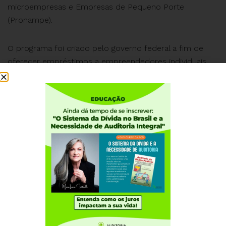
microempresas e Empresas de Pequeno Porte
(Pronampe).
O programa foi criado pelo governo federal a fim de
oferecer empréstimos a empreendedores individuais,
micro e pequenas empresas, para que possam
enfrentar a crise causada pela pandemia do
coronavírus.
Institucional
Quem somos
Como participar
Núcleos nos Estados
Coordenação Nacional