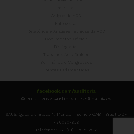
Arte presente na ACD
Palestras
Artigos da ACD
Entrevistas
Relatórios e Análises Técnicas da ACD
Documentos Oficiais
Bibliografias
Trabalhos Acadêmicos
Seminários e Congressos
Frentes Parlamentares
facebook.com/auditoria
© 2012 - 2026 Auditoria Cidadã da Dívida
SAUS, Quadra 5, Bloco N, 1º andar - Edifício OAB - Brasília/DF
- 70070-939
Telefones: +55 (61) 98581-2561