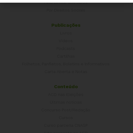
Pelo Limite dos Juros
Por Direitos Sociais
Publicações
Livros
Vídeos
Podcasts
Cartilhas
Folhetos, Panfletos, Boletins e Informativos
Carta Aberta e Notas
Conteúdo
ACD nas Eleições
Últimas notícias
Concurso Post/Redação
Cursos
Curso parceria CNASP