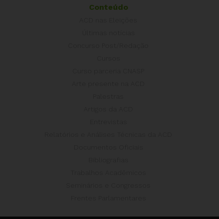
Conteúdo
ACD nas Eleições
Últimas notícias
Concurso Post/Redação
Cursos
Curso parceria CNASP
Arte presente na ACD
Palestras
Artigos da ACD
Entrevistas
Relatórios e Análises Técnicas da ACD
Documentos Oficiais
Bibliografias
Trabalhos Acadêmicos
Seminários e Congressos
Frentes Parlamentares