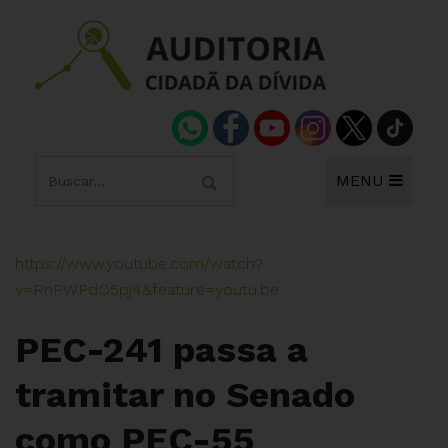
MENU
https://www.youtube.com/watch?
v=RnPWPdO5pj4&feature=youtu.be
PEC-241 passa a
tramitar no Senado
como PEC-55