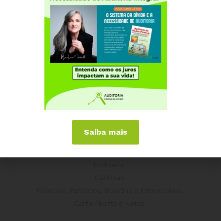
Europa
Grécia
Portugal
Outros Países
Campanhas
É hora de Virar o Jogo
Pelo Limite dos Juros
Por Direitos Sociais
Publicações
Saiba mais
Livros
Vídeos
Podcasts
Cartilhas
Folhetos, Panfletos, Boletins e Informativos
Carta Aberta e Notas