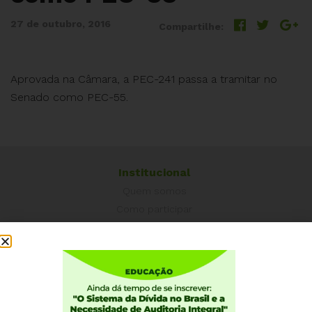
27 de outubro, 2016
Compartilhe:
Aprovada na Câmara, a PEC-241 passa a tramitar no
Senado como PEC-55.
Institucional
Quem somos
Como participar
Núcleos nos Estados
Coordenação Nacional
Experiências Internacionais
Equador