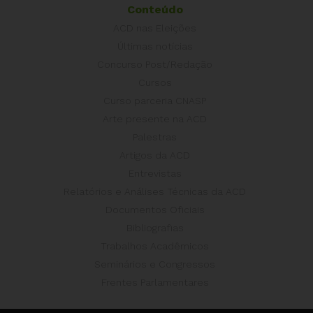
Conteúdo
ACD nas Eleições
Últimas notícias
Concurso Post/Redação
Cursos
Curso parceria CNASP
Arte presente na ACD
Palestras
Artigos da ACD
Entrevistas
Relatórios e Análises Técnicas da ACD
Documentos Oficiais
Bibliografias
Trabalhos Acadêmicos
Seminários e Congressos
Frentes Parlamentares