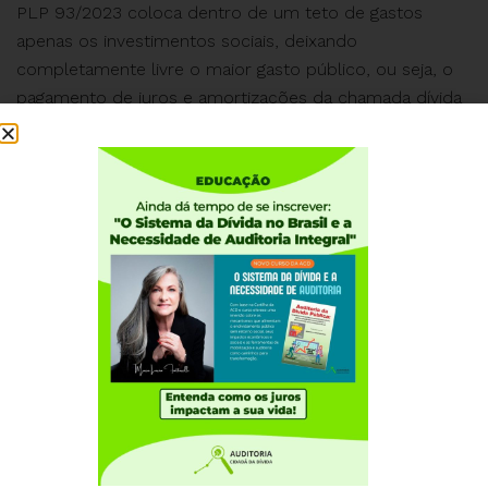
PLP 93/2023 coloca dentro de um teto de gastos
apenas os investimentos sociais, deixando
completamente livre o maior gasto público, ou seja, o
pagamento de juros e amortizações da chamada dívida
pública, que nunca foi auditada integralmente como
manda a Constituição Federal de 1988, e atualmente
consome cerda de metade do orçamento federal.
Envie carta alertando senadores sobre os danos do
teto de gastos aos investimentos sociais. Com apenas
um clique, faça sua parte e apoie essa mobilização:
https://auditoriacidada.org.br/envie-carta-alertando-
senadores-sobre-os-danos-do-teto-de-gastos-aos-
investimentos-sociais/