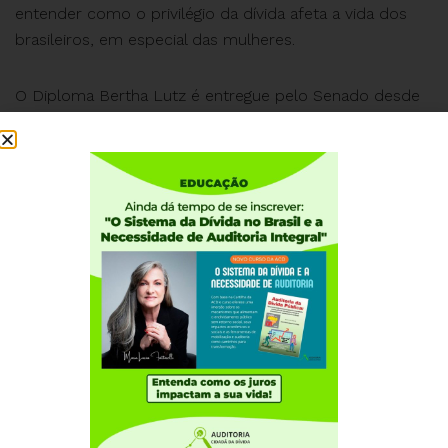
entender como o privilégio da dívida afeta a vida dos
brasileiros, em especial das mulheres.
O Diploma Bertha Lutz é entregue pelo Senado desde
2001, em reconhecimento a pessoas que se destacam
na luta pelo protagonismo feminino na sociedade
brasileira.
Institucional
Quem somos
Como participar
Núcleos nos Estados
Coordenação Nacional
Experiências Internacionais