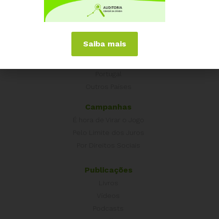
Experiências Internacionais
Equador
Saiba mais
Europa
Grécia
Portugal
Outros Países
Campanhas
É hora de Virar o Jogo
Pelo Limite dos Juros
Por Direitos Sociais
Publicações
Livros
Vídeos
Podcasts