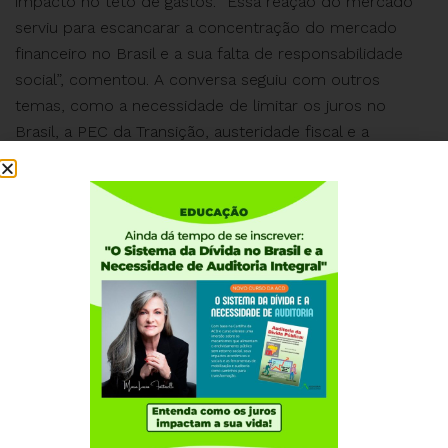
impacto no teto de gastos. “Essa reação do mercado
serviu para escancarar a concentração do mercado
financeiro no Brasil e a sua falta de responsabilidade
social”, comentou. A conversa seguiu com outros
temas, como a necessidade de limitar os juros no
Brasil, a PEC da Transição, austeridade fiscal e a
necessidade de seguir cobrando para que o novo
governo não se dobre aos interesses do setor
financeiro e realize a auditoria da dívida, com
participação popular. Assista!
Institucional
Quem somos
Como participar
Núcleos nos Estados
Coordenação Nacional