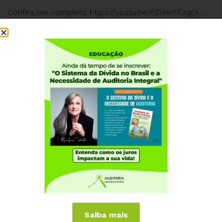
Confira live completa: https://youtu.be/PZUwrrFJqg4
Institucional
Quem somos
Como participar
Núcleos nos Estados
Coordenação Nacional
Experiências Internacionais
Equador
Europa
Grécia
Portugal
Outros Países
Saiba mais