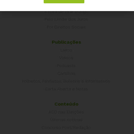
Campanhas
É hora de Virar o Jogo
Pelo Limite dos Juros
Por Direitos Sociais
Publicações
Livros
Vídeos
Podcasts
Cartilhas
Folhetos, Panfletos, Boletins e Informativos
Carta Aberta e Notas
Conteúdo
ACD nas Eleições
Últimas notícias
Concurso Post/Redação