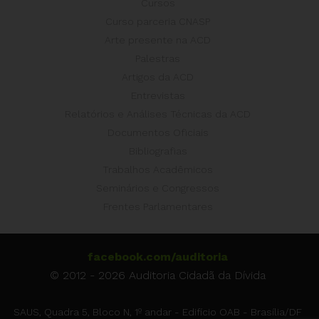
Cursos
Curso parceria CNASP
Arte presente na ACD
Palestras
Artigos da ACD
Entrevistas
Relatórios e Análises Técnicas da ACD
Documentos Oficiais
Bibliografias
Trabalhos Acadêmicos
Seminários e Congressos
Frentes Parlamentares
facebook.com/auditoria
© 2012 - 2026 Auditoria Cidadã da Dívida
SAUS, Quadra 5, Bloco N, 1º andar - Edifício OAB - Brasília/DF