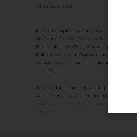
24 de abril, 2023
No sexto tópico da Carta Aberta enviada ao
do Banco Central, Roberto Campos Neto, e
Econômicos (CAE) do Senado, perguntamos 
Política Monetária (Copom) – responsáveis por
provenientes do mercado financeiro, o único
juros. Veja.
Se você também quer saber a resposta para
Carta Aberta através da ferramenta em nosso 
www.auditoriacidada.org.br/pressione-campo
senado/