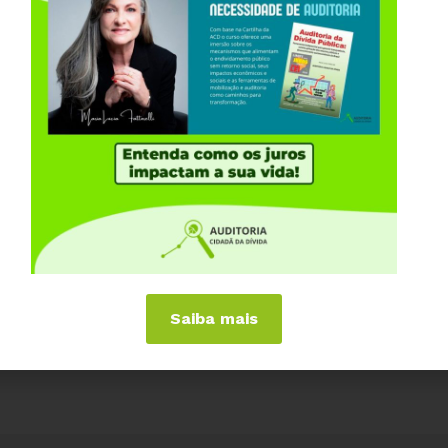
Compartilhe:
s parlamentares para que questionem o presidente
m sua audiência na Comissão de Assuntos
o motivo de tantos representantes do Comitê de
 decidir taxa básica de juros (Selic) -, serem
 setor que se beneficia com a alta exagerada dos
 essas perguntas, pressione senadores reenviando a
site. Basta 1 clique! Acesse:
Saiba mais
s-neto-precisa-se-explicar-em-audiencia-no-