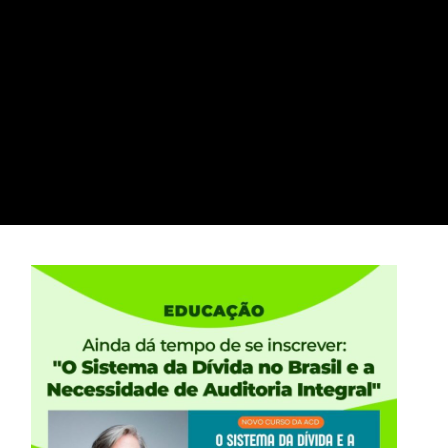
os Neto: quem está
a de juros?