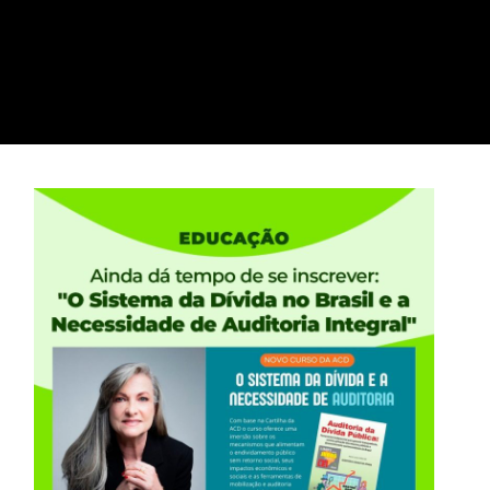
o Político da
a Dívida 2/2020